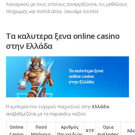
λογισμικού με τους οποίους συνεργάζονται, τις μεθόδους
πληρωμής και πολλά άλλα. Ξεκινάμε λοιπόν!
Τα καλυτερα ξενα online casino
στην Ελλάδα
Η εμπειρία του τυχερού παιχνιδιού στην
Ελλάδα
αναβαθμίζεται με τα παρακάτω καζίνο:
Online
Ποσό
Αριθμός
Όρια
RTP
Άδε
Casino
Μπόνους
Παιχνιδιών
Ανάληψης