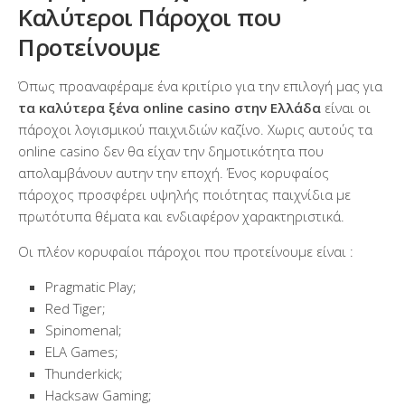
Καλύτεροι Πάροχοι που
Προτείνουμε
Όπως προαναφέραμε ένα κριτίριο για την επιλογή μας για
τα καλύτερα ξένα online casino στην Ελλάδα
είναι οι
πάροχοι λογισμικού παιχνιδιών καζίνο. Χωρις αυτούς τα
online casino δεν θα είχαν την δημοτικότητα που
απολαμβάνουν αυτην την εποχή. Ένος κορυφαίος
πάροχος προσφέρει υψηλής ποιότητας παιχνίδια με
πρωτότυπα θέματα και ενδιαφέρον χαρακτηριστικά.
Οι πλέον κορυφαίοι πάροχοι που προτείνουμε είναι :
Pragmatic Play;
Red Tiger;
Spinomenal;
ELA Games;
Thunderkick;
Hacksaw Gaming;