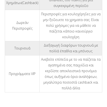
Χρημάτων(Cashback)
συγκεκριμένη περίοδο
Περιστροφές για κουλοχέρηδες για να
μην ξοδευετε τα χρηματα σας. Είναι
Δωρεάν
πολύ χρήσιμες για να μάθετε να
Περιστροφές
παίζεται κάποιο καινούργιο
κουλοχέρη
Διεξαγωγή διαφόρων τουρνουά με
Τουρνουά
πολλά έπαθλα και μπόνους
Ανεβείτε επίπεδα με το να παίζεται τα
αγαπημένα σας παιχνίδια και
κερδίστε αποκλειστικά προνόμια
Προγράμματα VIP
όπως αυξημένα όρια αναλήψεων,
μεγαλύτερα ποσοστά cashback και
πολλά άλλα