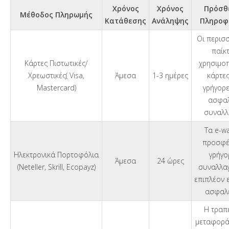
Χρόνος
Χρόνος
Πρόσθ
Μέθοδος Πληρωμής
Κατάθεσης
Ανάληψης
Πληροφ
Οι περισ
παίκ
Κάρτες Πιστωτικές/
χρησιμο
Χρεωστικές( Visa,
Άμεσα
1-3 ημέρες
κάρτες
Mastercard)
γρήγορε
ασφαλ
συναλλ
Τα e-wa
προσφέ
Ηλεκτρονικά Πορτοφόλια
γρήγο
Άμεσα
24 ώρες
(Neteller, Skrill, Ecopayz)
συναλλαγ
επιπλέον 
ασφαλε
Η τραπ
μεταφορά 