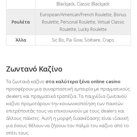
Blackjack, Classic Blackjack
European/American/French Roulette, Bonus
Ρουλέτα
Roulette, Personal Roulette, Virtual Classic
Roulette, Lucky Roulette
Άλλα
Sic Bo, Pai Gow, Solitaire, Craps
Ζωντανό Καζίνο
Τα ζωντανά καζίνο
στα καλύτερα ξένα online casino
προσφέρουν μια συναρπαστική εμπειρία με πραγματικούς
dealers και πραγματικά τραπέζια. Τα παιχνίδια ζωντανού
καζίνο προμοτάρουν την κοινωνικοποίηση των παικτών
επιτρέποντάς τους να επικοινωνούν με τους dealers και
άλλους παίκτες. Αυτή η μορφή διασκέδασης είναι ιδανική
για όσους θέλουν να ζήσουν τον παλμό του καζίνο από το
σπίτι τους.