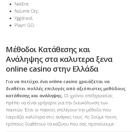
NetEnt;
NoLimit City;
Yggdrasil;
Playn’ GO.
Μέθοδοι Κατάθεσης και
Ανάληψης στα καλυτερα ξενα
online casino στην Ελλάδα
Για να πετύχει ένα online casino χρειάζεται να
διαθέτει πολλές επιλογές από αξιόπιστες μεθόδους
κατάθεσης και ανάληψης.
Οι χρόνοι επεξεργασίας
πρέπει να είναι γρήγοροι για την διευκόλυνση των
παικτών. Έτσι οι παίκτες επιλέγουν την μέθοδο που
ταιριάζει καλύτερα στις ανάγκες τους. Ας δούμε ποιος
τρόπους διαθέτουν τα καζίνου που σας προτείνουμε :