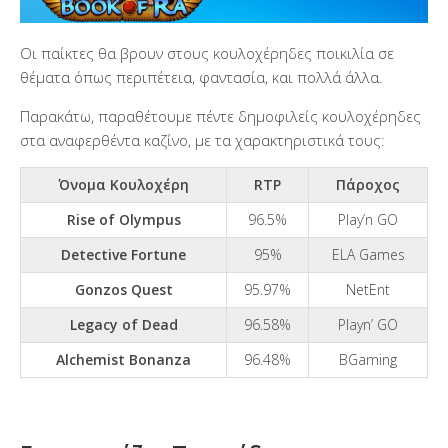
Οι παίκτες θα βρουν στους κουλοχέρηδες ποικιλία σε
θέματα όπως περιπέτεια, φαντασία, και πολλά άλλα.
Παρακάτω, παραθέτουμε πέντε δημοφιλείς κουλοχέρηδες
στα αναφερθέντα καζίνο, με τα χαρακτηριστικά τους:
Όνομα Κουλοχέρη
RTP
Πάροχος
Rise of Olympus
96.5%
Play’n GO
Detective Fortune
95%
ELA Games
Gonzos Quest
95.97%
NetEnt
Legacy of Dead
96.58%
Playn’ GO
Alchemist Bonanza
96.48%
BGaming