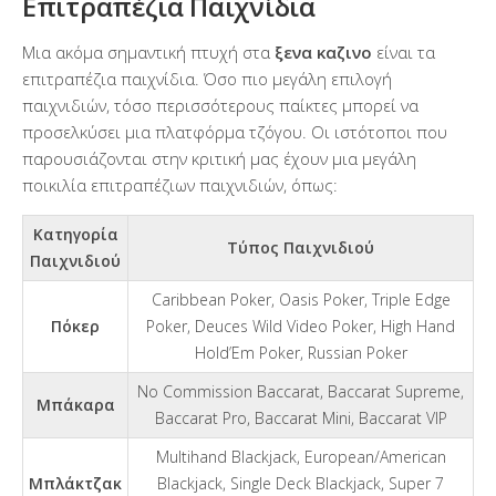
Επιτραπέζια Παιχνίδια
Μια ακόμα σημαντική πτυχή στα
ξενα καζινο
είναι τα
επιτραπέζια παιχνίδια. Όσο πιο μεγάλη επιλογή
παιχνιδιών, τόσο περισσότερους παίκτες μπορεί να
προσελκύσει μια πλατφόρμα τζόγου. Οι ιστότοποι που
παρουσιάζονται στην κριτική μας έχουν μια μεγάλη
ποικιλία επιτραπέζιων παιχνιδιών, όπως:
Κατηγορία
Τύπος Παιχνιδιού
Παιχνιδιού
Caribbean Poker, Oasis Poker, Triple Edge
Πόκερ
Poker, Deuces Wild Video Poker, High Hand
Hold’Em Poker, Russian Poker
No Commission Baccarat, Baccarat Supreme,
Μπάκαρα
Baccarat Pro, Baccarat Mini, Baccarat VIP
Multihand Blackjack, European/American
Μπλάκτζακ
Blackjack, Single Deck Blackjack, Super 7