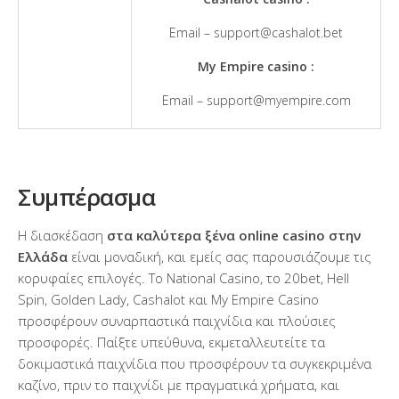
Email –
support@cashalot.bet
My Empire casino :
Email –
support@myempire.com
Συμπέρασμα
Η διασκέδαση
στα καλύτερα ξένα online casino στην
Ελλάδα
είναι μοναδική, και εμείς σας παρουσιάζουμε τις
κορυφαίες επιλογές. Το National Casino, το 20bet, Hell
Spin, Golden Lady, Cashalot και My Empire Casino
προσφέρουν συναρπαστικά παιχνίδια και πλούσιες
προσφορές. Παίξτε υπεύθυνα, εκμεταλλευτείτε τα
δοκιμαστικά παιχνίδια που προσφέρουν τα συγκεκριμένα
καζίνο, πριν το παιχνίδι με πραγματικά χρήματα, και